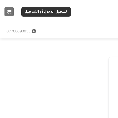
تسجيل الدخول أو التسجيل
07706090055