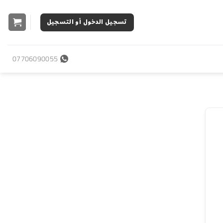
تسجيل الدخول أو التسجيل
07706090055