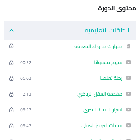
محتوى الدورة
تحفظ 30 رقم خلال دقايق… وتبهر أصدقاءك
تطبّق أقوى تمارين الذاكرة المعتمدة عالميًا
الحلقات التعليمية
تبني “قصر ذهني” تخزّن به كل معلومة
مهارات ما وراء المعرفة
تفهم شلون تشتغل الذاكرة من منظور علمي حقيقي
تقييم مستوانا
00:52
تبرمج نفسك على مهارة التذكّر السريع
رحلة تعلمنا
06:03
تطور قدرتك على التركيز العقلي والحفظ طويل الأمد
مقدمة العقل الرياضي
12:13
🏋️‍♂️ أسلوب الدورة:
اسرار الحفظ البصري
05:27
30 يوم تدريب – مقسّمة إلى جولتين (كل جولة = أسبوع تدريب +
أسبوع تطبيق)
تقنيات الترميز العقلي
05:47
كل يوم تشاهد حلقتين قصيرتين، وتطبّق التمرين فورًا