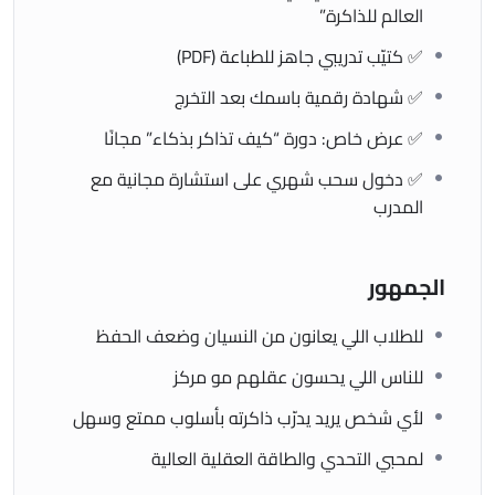
العالم للذاكرة”
اختر وسيلة الدفع المناسبة (تحويل – زين كاش – كردت كارد –
✅ كتيّب تدريبي جاهز للطباعة (PDF)
مندوب توصيل)
✅ شهادة رقمية باسمك بعد التخرج
راح توصلك رسالة تأكيد + رابط الدورة + الكتيّب
✅ عرض خاص: دورة “كيف تذاكر بذكاء” مجانًا
تقدر تبدأ التدريب فورًا أو تنتظر الموعد الرسمي
✅ دخول سحب شهري على استشارة مجانية مع
المدرب
الجمهور
📢 ملاحظات مهمة:
الدورة مؤقتة وسعرها راح يرجع قريبًا
للطلاب اللي يعانون من النسيان وضعف الحفظ
مقاعد النسخة الأولى محدودة لتجربة حصرية
للناس اللي يحسون عقلهم مو مركز
لأي شخص يريد يدرّب ذاكرته بأسلوب ممتع وسهل
راح يتم إرسال شهادة رسمية للمشتركين الفعليين
لمحبي التحدي والطاقة العقلية العالية
كل المشتركين يحصلون على خصم خاص للدورات القادمة في نادي