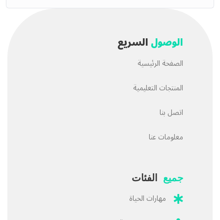
العقل
الوصول
السريع
🎯
سجّل الآن – وابدأ تدريب عقلك مثل
الصفحة الرئيسية
الأبطال!
⏳ احجز قبل ما ينتهي العرض الخاص
المنتجات التعليمية
اتصل بنا
معلومات عنا
جميع
الفئات
مهارات الحياة