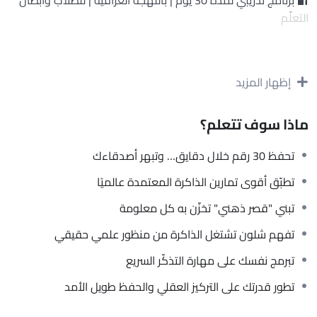
التعلّم
✨ مقدمة الصفحة:
إظهار المزيد
هل تحس إنك تنسى بسرعة؟
تحفظ اليوم وتنسى باچر؟
تحس عقلك مزدحم وما تقدر تركز؟
ماذا سوف تتعلم؟
هاي الدورة مو دورة تقليدية…
تحفظ 30 رقم خلال دقايق… وتبهر أصدقاءك
هاي
بطولة دماغية
راح تدخّل عقلك في تدريب مثل أبطال العالم
تطبّق أقوى تمارين الذاكرة المعتمدة عالميًا
بالحفظ،
بأسلوب ممتع، علمي، وبسيط!
تبني "قصر ذهني" تخزّن به كل معلومة
تفهم شلون تشتغل الذاكرة من منظور علمي حقيقي
خلال 30 يوم فقط…
راح تتعلم شلون تحفظ أرقام، كلمات، قوائم، تواريخ، وأي معلومة
تبرمج نفسك على مهارة التذكّر السريع
تريدها بطريقة ما تنمسى أبدًا!
تطور قدرتك على التركيز العقلي والحفظ طويل الأمد
🧠 شنو راح تتعلم بهالدورة؟