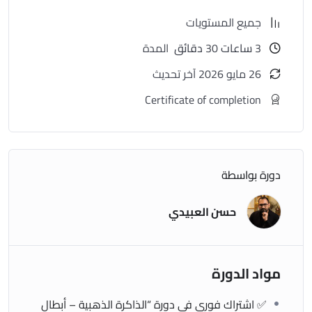
للناس اللي يحسون عقلهم مو مركز
جميع المستويات
3
ساعات
30
دقائق
المدة
لأي شخص يريد يدرّب ذاكرته بأسلوب ممتع وسهل
26 مايو 2026 آخر تحديث
لمحبي التحدي والطاقة العقلية العالية
Certificate of completion
💸 الاستثمار:
السعر الأصلي:
93,000 دينار
🎉 السعر الحالي (لفترة محدودة):
19,000 دينار
دورة بواسطة
فقط
حسن العبيدي
⏳ عدد المقاعد المخفّضة محدود – سجّل الآن
وخلّي عقلك يشتغل بكامل طاقته
مواد الدورة
📦 طريقة الاشتراك:
✅ اشتراك فوري في دورة “الذاكرة الذهبية – أبطال
اضغط على زر التسجيل