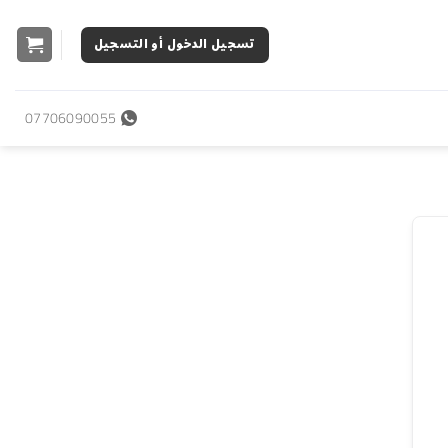
تسجيل الدخول أو التسجيل
07706090055