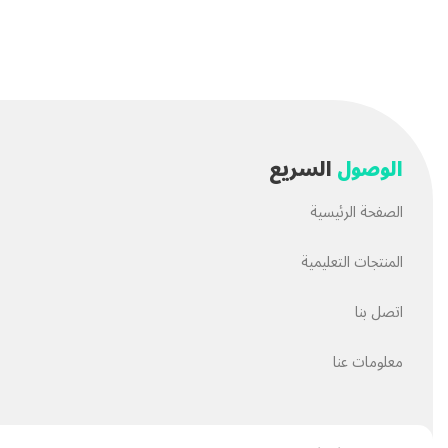
الشعور
بالذنب
الذي يأتي إليك كل يوم.
ساعات من الوقت تضيع
أسبوعيًا.
النقص الشديد في الحافز
والمماطلة في البدء وإنه
الأعصاب المضطربة
والسلوك المندفع.
الوصول
السريع
القلق والتوتر
الذي يسلبك السلام الداخلي.
الصفحة الرئيسية
مشاكل جنسية وعقلية
قد تؤثر عليك في المستقب
المنتجات التعليمية
هل دورة التحرر تصنع المعجزات؟
نحن لا ندعي أن هذه الدورة هي معجزة، ولكننا نؤم
اتصل بنا
حياتك.
كيف؟
من خلال خلق بدائل جديدة في حياتك:
معلومات عنا
الشعور بالذنب
يتحول إلى
احترام الذات
.
قضاء ساعات في تصفح المواقع الإباحية
يتحول إ
عدم وجود الحافز
والمماطلة يتحول إلى
التخطيط ال