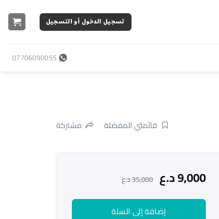
تسجيل الدخول أو التسجيل
07706090055
قائمتي المفضلة
مشاركة
9,000
د.ع
35,000
د.ع
إضافة إلى السلة