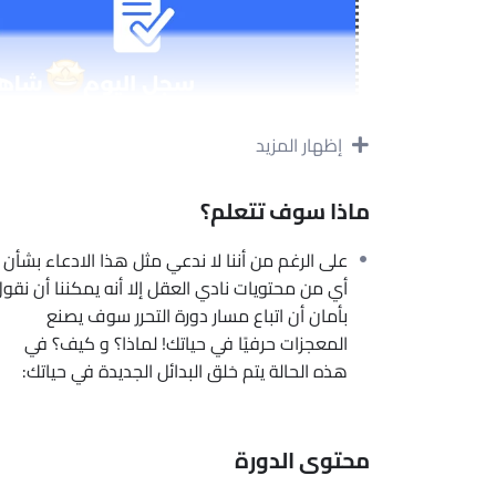
إظهار المزيد
تواصل معنا الان
دورة التحرر من إدمان مشاهدة الأفلام
ماذا سوف تتعلم؟
صدقني، يمكنك أن تترك هذه العادة!
على الرغم من أننا لا ندعي مثل هذا الادعاء بشأن
أي من محتويات نادي العقل إلا أنه يمكننا أن نقو
نحن نعلم كم حاولت في الماضي الإقلاع عن هذه ال
بأمان أن اتباع مسار دورة التحرر سوف يصنع
هذه المرة، الوضع مختلف. هذه هي فرصتك الحقيقية
المعجزات حرفيًا في حياتك! لماذا؟ و كيف؟ في
جديدة مليئة بالسلام الداخلي والنجاح.
هذه الحالة يتم خلق البدائل الجديدة في حياتك:
محتوى الدورة:
260 دقيقة من الفيديو التعليمي
محتوى الدورة
تعليمية مركزة.