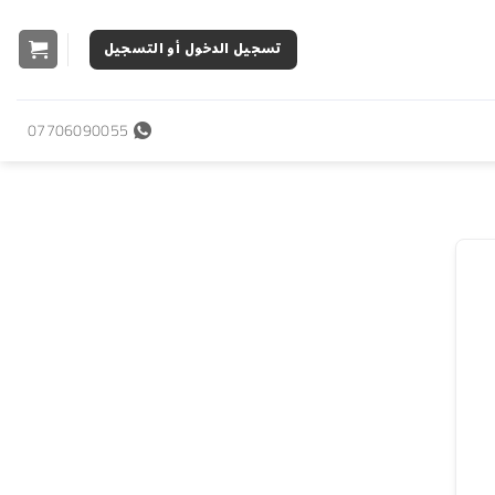
تسجيل الدخول أو التسجيل
07706090055