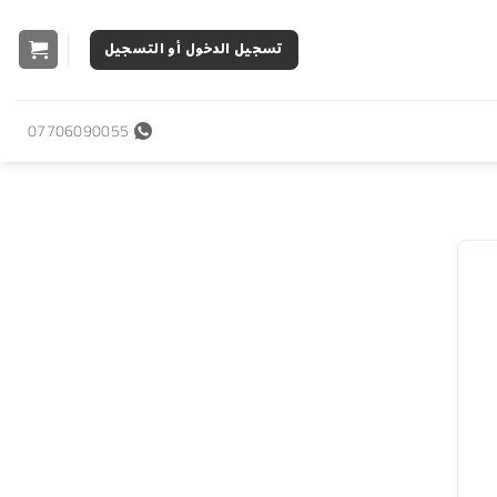
تسجيل الدخول أو التسجيل
07706090055