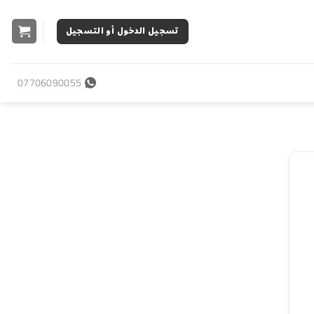
تسجيل الدخول أو التسجيل
07706090055