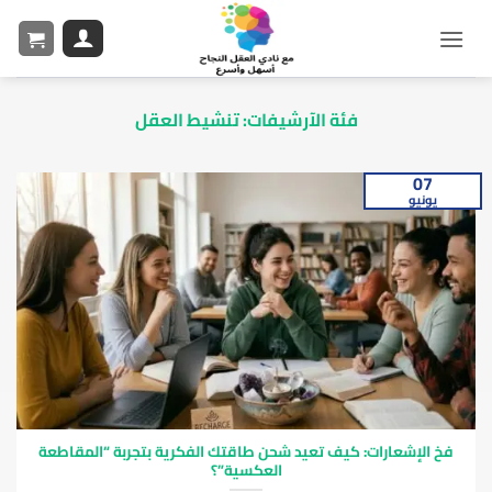
فئة الآرشيفات:
تنشيط العقل
07
يونيو
فخ الإشعارات: كيف تعيد شحن طاقتك الفكرية بتجربة “المقاطعة
العكسية”؟