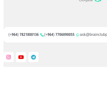
الاقتراحات
7821800136 (964+)
7706090055 (964+)
ask@brainclub