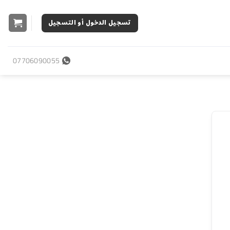
تسجيل الدخول أو التسجيل
07706090055