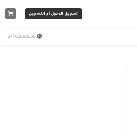
تسجيل الدخول أو التسجيل
07706090055