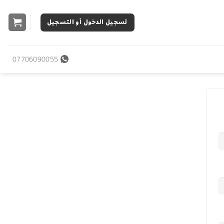
تسجيل الدخول أو التسجيل
07706090055