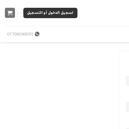
تسجيل الدخول أو التسجيل
07706090055